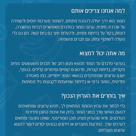
למה אנחנו צריכים אותם
הומור הוא דרך יעילה להפגת מתחים, לשיפור מערכות יחסים ולשמירה
על אנרגיה חיובית. ערוצי הומור בטלגרם מאפשרים לברוח מהשגרה,
לצחוק בקול על בדיחות וממים, ולהעלות חיוך גם ביום קשה. הם גם כלי
מעולה לשיתוף צחוק עם חברים ומשפחה.
מה אתה יכול למצוא
בערוצי טלגרם על הומור תמצא מגוון רחב של תכנים משעשעים: ממים
מקוריים, בדיחות קצרות, סרטונים קומיים וסיפורים קלילים. בנוסף,
ישנם ערוצים שמתמקדים בנושאי הומור ייחודיים, כמו סאטירה
פוליטית, הומור גרפי או בדיחות שמיועדות לקבוצות גיל מסוימות.
איך בוחרים את הערוץ הנכון?
כדי לבחור את ערוץ ההומור המתאים לך, חפש ערוצים שמתאימים
לטעם האישי שלך בסוגי הומור. בדוק את איכות התוכן ותדירות
העדכונים. וודא שהערוץ מציע תוכן הומוריסטי, שאינו פוגעני ומתאים
לערכים שלך. המלצות מחברים או דירוגים גבוהים יכולים לעזור למצוא
ערוצים מוצלחים.