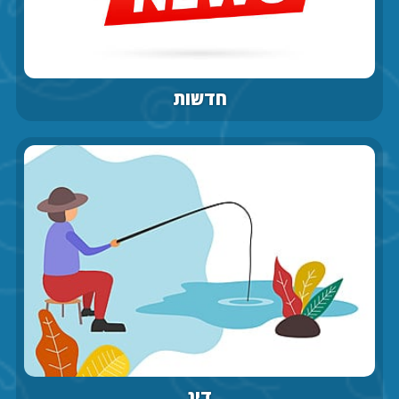
חדשות
דיג