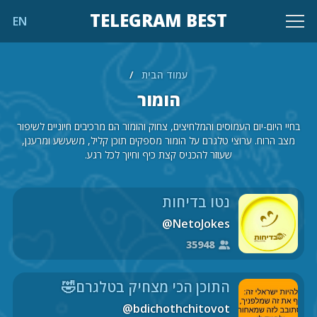
TELEGRAM BEST
EN
עמוד הבית
/
הומור
בחיי היום-יום העמוסים והמלחיצים, צחוק והומור הם מרכיבים חיוניים לשיפור
מצב הרוח. ערוצי טלגרם על הומור מספקים תוכן קליל, משעשע ומרענן,
שעוזר להכניס קצת כיף וחיוך לכל רגע.
נטו בדיחות
@NetoJokes
35948
התוכן הכי מצחיק בטלגרם🤣
@bdichothchitovot