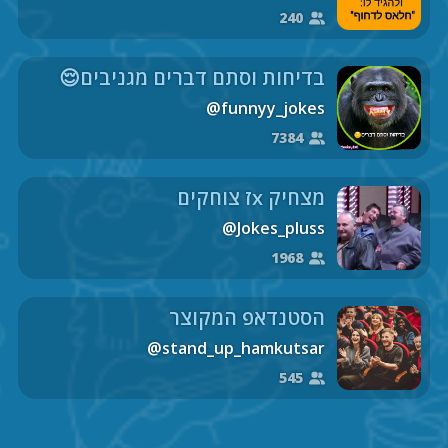
240
בדיחות וסתם דברים מגניבים😌
@funnyy_jokes
7384
מצחיק xז צוחקים
@Jokes_pluss
1968
הסטנדאפ המקוצר
@stand_up_hamkutsar
545