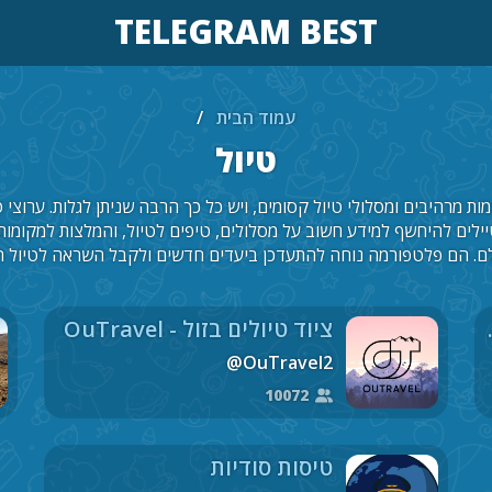
TELEGRAM BEST
עמוד הבית
/
טיול
ת מרהיבים ומסלולי טיול קסומים, ויש כל כך הרבה שניתן לגלות. ערוצי 
לים להיחשף למידע חשוב על מסלולים, טיפים לטיול, והמלצות למקומות ח
ם. הם פלטפורמה נוחה להתעדכן ביעדים חדשים ולקבל השראה לטיול ה
Dynamic Tou
ציוד טיולים בזול - OuTravel
@OuTravel2
10072
טיסות סודיות