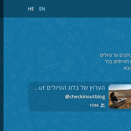
HE
EN
טלגרם על טיולים
ווייתיים בכל
בא.
הערוץ של בלוג הטיולים Check In/Out
@checkinoutblog
1386