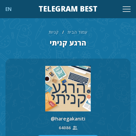
TELEGRAM BEST
EN
עמוד הבית
/
קניות
הרגע קניתי
@haregakaniti
64086